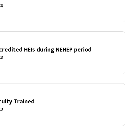
८३
ccredited HEIs during NEHEP period
८३
aculty Trained
८३