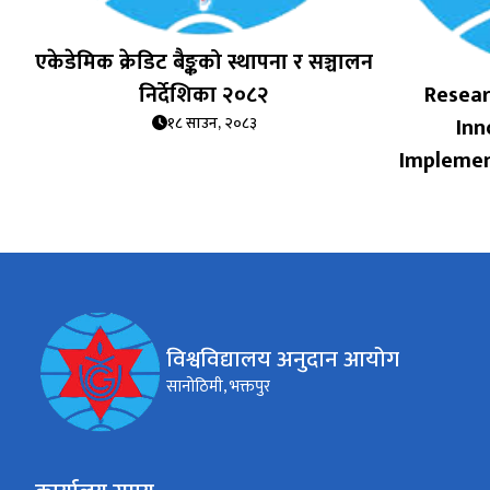
एकेडेमिक क्रेडिट बैङ्कको स्थापना र सञ्चालन
निर्देशिका २०८२
Resea
Inn
१८ साउन, २०८३
Implemen
विश्वविद्यालय अनुदान आयोग
सानोठिमी, भक्तपुर