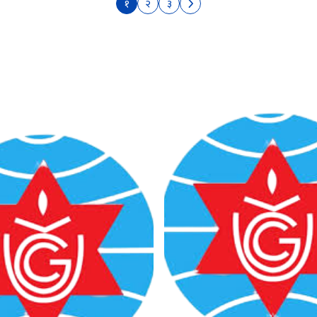
१
२
३