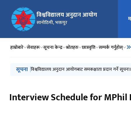
विश्वविद्यालय अनुदान आयोग
म
मुख्य न
सानोठिमी, भक्तपुर
हाम्रोबारे
सेवाहरू
सूचना केन्द्र
श्रोतहरु
छात्रवृत्ति
सम्पर्क गर्नुहोस्
मुख्य नेभिगेसनमा जानुहोस्
सूचना
एकेडेमिक क्रेडिट बैङ्कको स्थापना र सञ्चालन निर्देशिका २०८२
सामाग्री तथा सेवा आपूर्ति गर्न सूची दर्ता सम्बन्धी सूचना
विश्वविद्यालय अनुदान आयोगबाट समकक्षाता प्रदान गर्ने सूचना
अभिमुखीकरण कार्यक्रममा सहभागीता सम्बन्धी सूचना
विस्तारित कार्यसम्पादनमा आधारित अनुदान कार्यक्रमको नतिज
Interview Schedule for MPhil