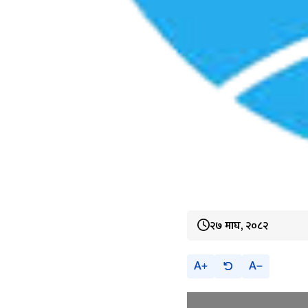
२७ माघ, २०८२
A
A