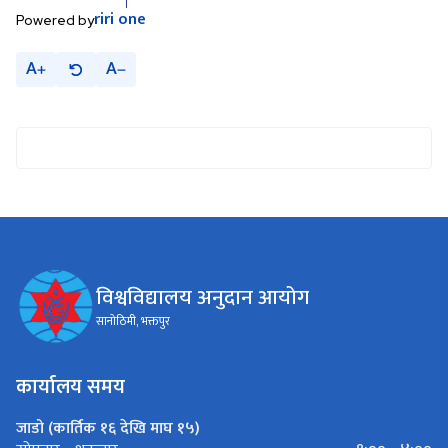
riri
one
Powered by
A
A
विश्वविद्यालय अनुदान आयोग
सानोठिमी, भक्तपुर
कार्यालय समय
जाडो (कार्तिक १६ देखि माघ १५)