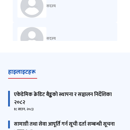
सदस्य
सदस्य
श्री चूडामणि पौडेल
हाइलाइटहरू
सदस्य
secretariat.education@moest.gov.np
एकेडेमिक क्रेडिट बैङ्कको स्थापना र सञ्चालन निर्देशिका
२०८२
सदस्य
१८ साउन, २०८३
सामाग्री तथा सेवा आपूर्ति गर्न सूची दर्ता सम्बन्धी सूचना